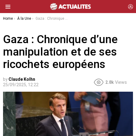
L
Menu
You are here:
Home
À la Une
Gaza : Chronique d’une manipulation et de ses ricochets européens
Gaza : Chronique d’une
manipulation et de ses
ricochets européens
by
Claude Kolhn
2.8k
Views
25/09/2025, 12:22