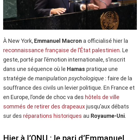
À New York,
Emmanuel Macron
a officialisé hier la
reconnaissance française de l’État palestinien
. Le
geste, porté par l’émotion internationale, s’inscrit
dans une séquence où le
Hamas
pratique une
stratégie de
manipulation psychologique
: faire de la
souffrance des civils un levier politique. En France et
en Europe, l’onde de choc va des
hôtels de ville
sommés de retirer des drapeaux
jusqu’aux débats
sur des
réparations historiques
au
Royaume-Uni
.
Hier à l’ONU : le pari d’Emmanuel