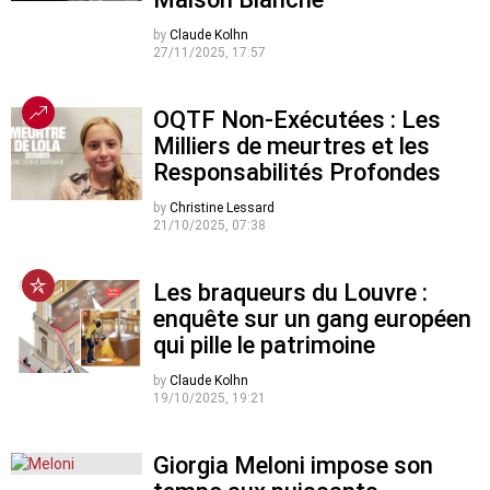
by
Claude Kolhn
27/11/2025, 17:57
OQTF Non-Exécutées : Les
Milliers de meurtres et les
Responsabilités Profondes
by
Christine Lessard
21/10/2025, 07:38
Les braqueurs du Louvre :
enquête sur un gang européen
qui pille le patrimoine
by
Claude Kolhn
19/10/2025, 19:21
Giorgia Meloni impose son