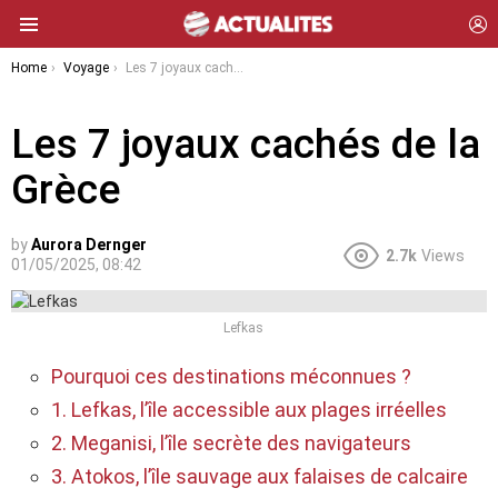
L
Menu
You are here:
Home
Voyage
Les 7 joyaux cachés de la Grèce
Les 7 joyaux cachés de la
Grèce
by
Aurora Dernger
2.7k
Views
01/05/2025, 08:42
Lefkas
Pourquoi ces destinations méconnues ?
1. Lefkas, l’île accessible aux plages irréelles
2. Meganisi, l’île secrète des navigateurs
3. Atokos, l’île sauvage aux falaises de calcaire