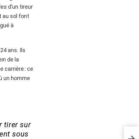
les d’un tireur
 au sol font
égué à
, 24 ans. Ils
in de la
e carrière : ce
 où un homme
 tirer sur
ment sous
Comm
détr