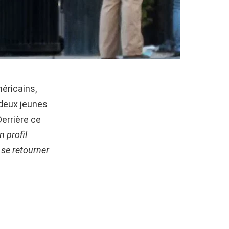
méricains,
r deux jeunes
errière ce
 profil
 se retourner