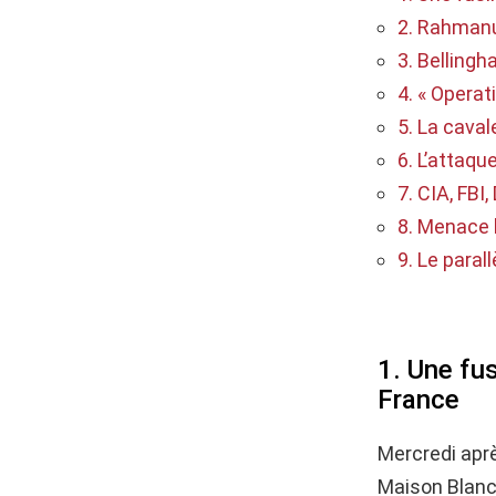
2. Rahmanul
3. Bellingh
4. « Operat
5. La caval
6. L’attaqu
7. CIA, FBI
8. Menace h
9. Le paral
1. Une fus
France
Mercredi apr
Maison Blanc