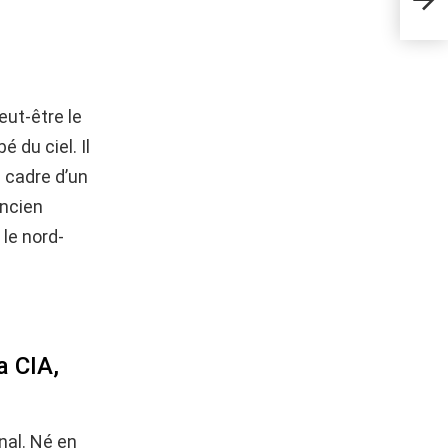
trôn
eut-être le
 du ciel. Il
e cadre d’un
ancien
 le nord-
a CIA,
nal. Né en