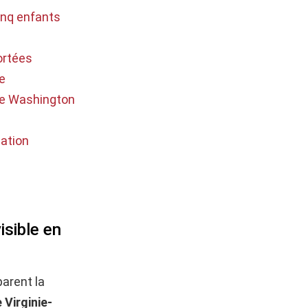
cinq enfants
portées
te
 de Washington
sation
isible en
arent la
 Virginie-