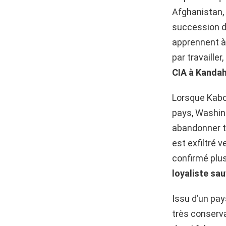
Afghanistan, 
succession de
apprennent à 
par travaille
CIA à Kanda
Lorsque Kabou
pays, Washin
abandonner to
est exfiltré 
confirmé plus
loyaliste sau
Issu d’un pa
très conserva