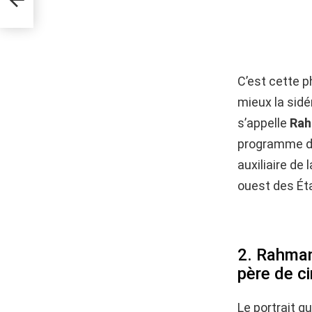
C’est cette p
mieux la sidé
s’appelle
Rah
programme d’e
auxiliaire de 
ouest des Ét
2. Rahmanu
père de c
Le portrait q