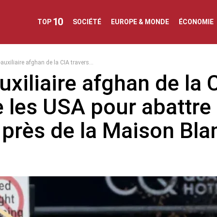
10
TOP
SOCIÉTÉ
EUROPE & MONDE
ÉCONOMIE
re afghan de la CIA traverse les USA pour abattre des soldats près de la Maison Blanche
uxiliaire afghan de la 
e les USA pour abattre
 près de la Maison Bl