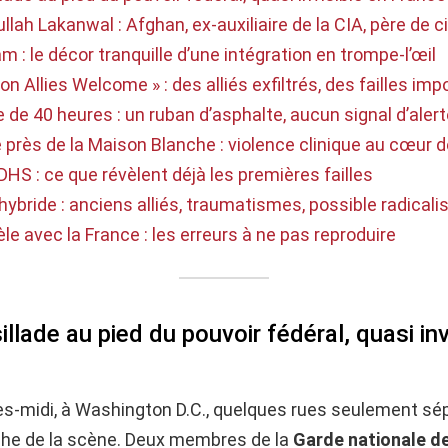
lah Lakanwal : Afghan, ex-auxiliaire de la CIA, père de 
am : le décor tranquille d’une intégration en trompe-l’œil
ion Allies Welcome » : des alliés exfiltrés, des failles im
e de 40 heures : un ruban d’asphalte, aucun signal d’aler
e près de la Maison Blanche : violence clinique au cœur
, DHS : ce que révèlent déjà les premières failles
ybride : anciens alliés, traumatismes, possible radicali
lèle avec la France : les erreurs à ne pas reproduire
illade au pied du pouvoir fédéral, quasi inv
ès-midi, à Washington D.C., quelques rues seulement sép
he de la scène. Deux membres de la
Garde nationale de