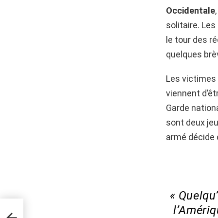
Occidentale
solitaire. Le
le tour des r
quelques brèv
Les victimes
viennent d’êt
Garde national
sont deux je
armé décide d
« Quelqu’
l’Amériq