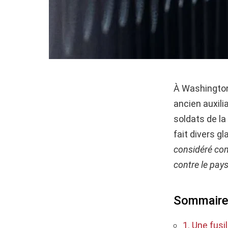
À Washington 
ancien auxili
soldats de la
fait divers g
considéré comm
contre le pays 
Sommair
1. Une fusi