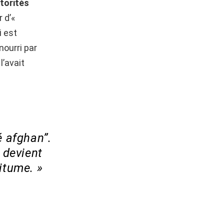
utorités
r d’«
i est
nourri par
l’avait
é afghan”.
 devient
itume. »