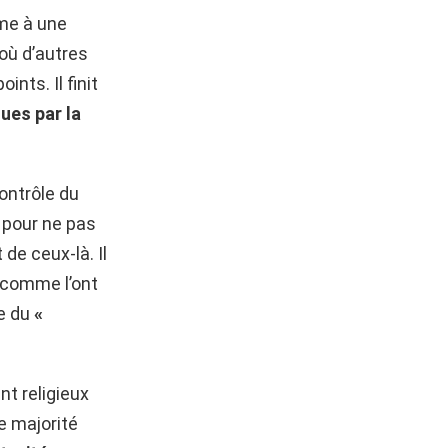
ume à une
 où d’autres
nts. Il finit
ues par la
ontrôle du
 pour ne pas
de ceux-là. Il
, comme l’ont
re du
«
t religieux
e majorité