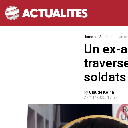
You are here:
Home
À la Une
Un ex-auxiliai
Un ex-a
travers
soldats
by
Claude Kolhn
27/11/2025, 17:57