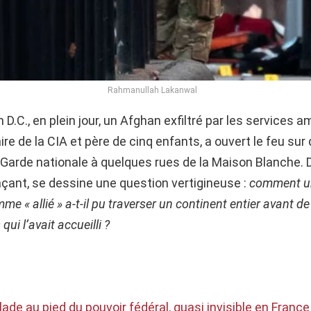
Rahmanullah Lakanwal
D.C., en plein jour, un Afghan exfiltré par les services a
aire de la CIA et père de cinq enfants, a ouvert le feu su
 Garde nationale à quelques rues de la Maison Blanche. D
laçant, se dessine une question vertigineuse :
comment un
e « allié » a-t-il pu traverser un continent entier avant de
qui l’avait accueilli ?
e
llade au pied du pouvoir fédéral, quasi invisible en France