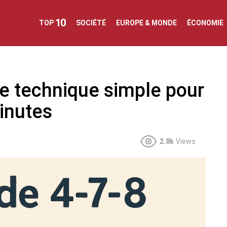
10
TOP
SOCIÉTÉ
EUROPE & MONDE
ÉCONOMIE
une technique simple pour
inutes
2.8k
Views