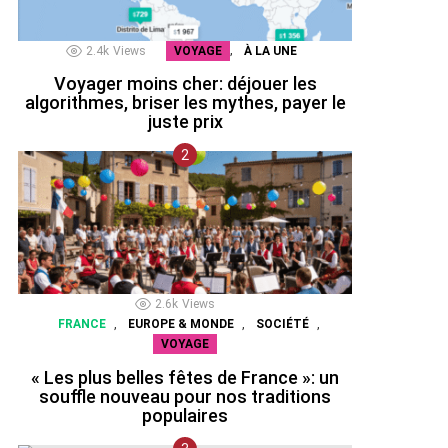
,
2.4k
Views
VOYAGE
À LA UNE
Voyager moins cher: déjouer les
algorithmes, briser les mythes, payer le
juste prix
2.6k
Views
,
,
,
FRANCE
EUROPE & MONDE
SOCIÉTÉ
VOYAGE
« Les plus belles fêtes de France »: un
souffle nouveau pour nos traditions
populaires