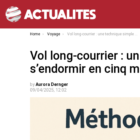
You are here:
Home
Voyage
Vol long-courrier : une technique simple pour s’endormir en cinq minutes
Vol long-courrier : 
s’endormir en cinq m
by
Aurora Dernger
09/04/2025, 12:02