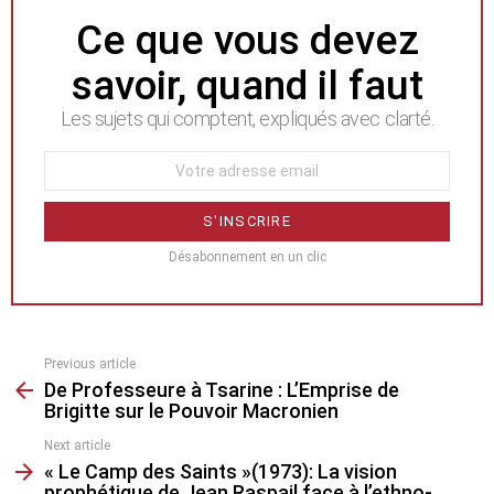
NEWSLETTER
Ce que vous devez
savoir, quand il faut
Les sujets qui comptent, expliqués avec clarté.
Désabonnement en un clic
Previous article
See
De Professeure à Tsarine : L’Emprise de
more
Brigitte sur le Pouvoir Macronien
Next article
« Le Camp des Saints »(1973): La vision
prophétique de Jean Raspail face à l’ethno-