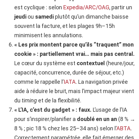
est cyclique : selon
Expedia/ARC/OAG
, partir un
jeudi
ou
samedi
plutôt qu’un dimanche baisse
souvent la facture, et les plages 9h–15h
minimisent les annulations.
« Les prix montent parce qu’ils “traquent” mon
cookie » : partiellement vrai… mais pas central.
Le cœur du système est
contextuel
(heure/jour,
capacité, concurrence, durée de séjour, etc.)
comme le rappelle l’
IATA
. La navigation privée
aide à réduire le bruit, mais l’impact majeur vient
du
timing
et de la flexibilité.
« L’IA, c’est du gadget » : faux.
L’usage de l’IA
pour s’inspirer/planifier a
doublé en un an
(8 % →
8 % ; pic 18 % chez les 25–34 ans) selon l’
ABTA
.
Correctement paramétrée, elle fait émerger des