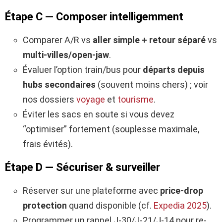
Étape C — Composer intelligemment
Comparer A/R vs
aller simple + retour séparé
vs
multi-villes/open-jaw
.
Évaluer l’option train/bus pour
départs depuis
hubs secondaires
(souvent moins chers) ; voir
nos dossiers
voyage
et
tourisme
.
Éviter les sacs en soute si vous devez
“optimiser” fortement (souplesse maximale,
frais évités).
Étape D — Sécuriser & surveiller
Réserver sur une plateforme avec
price-drop
protection
quand disponible (cf.
Expedia 2025
).
Programmer un rappel J-30/J-21/J-14 pour re-