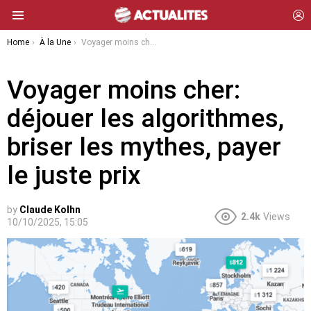
L
Menu
You are here:
Home
À la Une
Voyager moins cher: déjouer les algorithmes, briser les mythes, payer le juste prix
Voyager moins cher:
déjouer les algorithmes,
briser les mythes, payer
le juste prix
by
Claude Kolhn
2.4k
Views
10/10/2025, 15:05