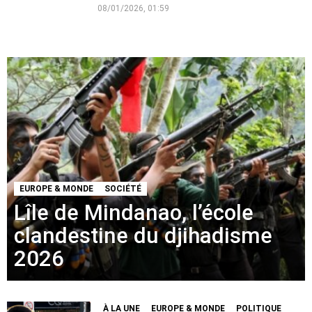
08/01/2026, 01:59
EUROPE & MONDE
SOCIÉTÉ
Lîle de Mindanao, l’école
clandestine du djihadisme
2026
À LA UNE
EUROPE & MONDE
POLITIQUE