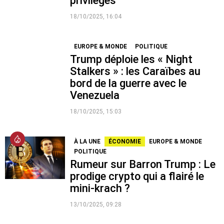
privilèges
18/10/2025, 16:04
EUROPE & MONDE
POLITIQUE
Trump déploie les « Night
Stalkers » : les Caraïbes au
bord de la guerre avec le
Venezuela
18/10/2025, 15:03
À LA UNE
ÉCONOMIE
EUROPE & MONDE
POLITIQUE
Rumeur sur Barron Trump : Le
prodige crypto qui a flairé le
mini-krach ?
13/10/2025, 09:28