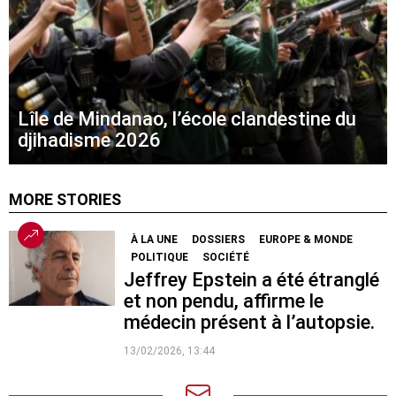
Lîle de Mindanao, l’école clandestine du
djihadisme 2026
MORE STORIES
À LA UNE
DOSSIERS
EUROPE & MONDE
POLITIQUE
SOCIÉTÉ
Jeffrey Epstein a été étranglé
et non pendu, affirme le
médecin présent à l’autopsie.
13/02/2026, 13:44