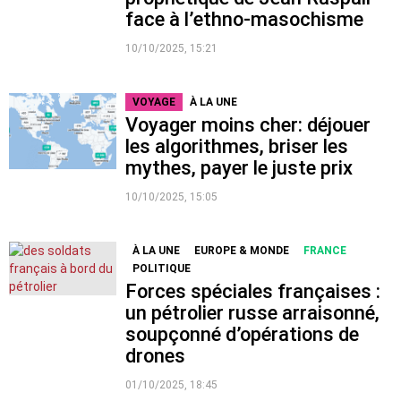
face à l’ethno-masochisme
10/10/2025, 15:21
VOYAGE
À LA UNE
Voyager moins cher: déjouer
les algorithmes, briser les
mythes, payer le juste prix
10/10/2025, 15:05
À LA UNE
EUROPE & MONDE
FRANCE
POLITIQUE
Forces spéciales françaises :
un pétrolier russe arraisonné,
soupçonné d’opérations de
drones
01/10/2025, 18:45