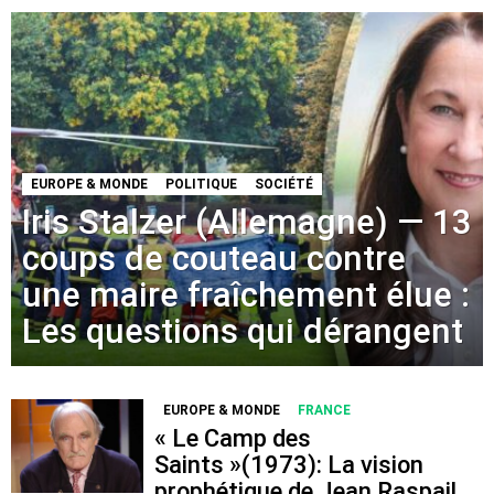
EUROPE & MONDE
POLITIQUE
SOCIÉTÉ
Iris Stalzer (Allemagne) — 13
coups de couteau contre
une maire fraîchement élue :
Les questions qui dérangent
EUROPE & MONDE
FRANCE
« Le Camp des
Saints »(1973): La vision
prophétique de Jean Raspail