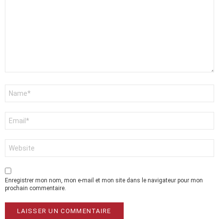
Nom
*
E-
mail
*
Site
web
Enregistrer mon nom, mon e-mail et mon site dans le navigateur pour mon
prochain commentaire.