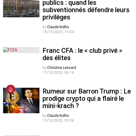
publics : quand les
subventionnés défendre leurs
privilèges
by
Claude Kolhn
18/10/2025, 16:04
Franc CFA : le « club privé »
des élites
by
Christine Lessard
17/10/2025, 06:14
Rumeur sur Barron Trump : Le
prodige crypto qui a flairé le
mini-krach ?
by
Claude Kolhn
13/10/2025, 09:28