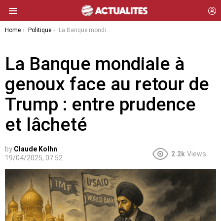
L
Menu
You are here:
Home
Politique
La Banque mondiale à genoux face au retour de Trump : entre prudence et lâcheté
La Banque mondiale à
genoux face au retour de
Trump : entre prudence
et lâcheté
by
Claude Kolhn
2.2k
Views
19/04/2025, 07:52