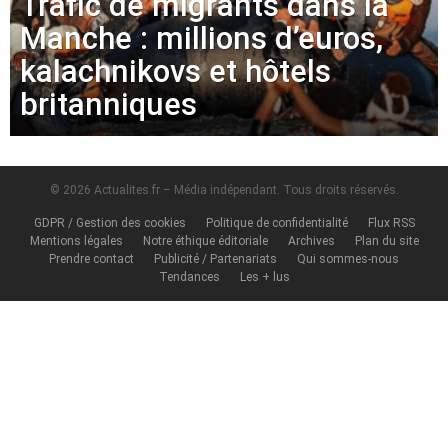
Trafic de migrants dans la
Manche : millions d’euros,
kalachnikovs et hôtels
britanniques
© 2026 Actualites.fr – Média indépendant. Tous droits réservés.
GDPR / Gestion des cookies
Politique de confidentialité
Flux RSS
Mentions légales
Notre éthique éditoriale
Archives
Plan du site
Prendre contact
Publicité / Partenariats
Qui sommes-nous
Tendances
Les + lus