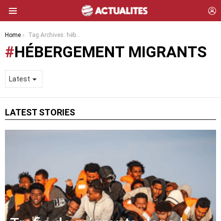
L
Menu
You are here:
Home
Tag Archives: hébergement migrants
HÉBERGEMENT MIGRANTS
LATEST STORIES