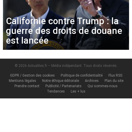
Californie contre Trump : la
guerre des droits de douane
est lancée
© 2026 Actualites.fr – Média indépendant. Tous droits réservés.
GDPR / Gestion des cookies
Politique de confidentialité
Flux RSS
Mentions légales
Notre éthique éditoriale
Archives
Plan du site
Prendre contact
Publicité / Partenariats
Qui sommes-nous
Tendances
Les + lus