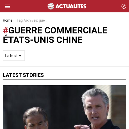
L
Menu
You are here:
Home
Tag Archives: guerre commerciale États-Unis Chine
GUERRE COMMERCIALE
ÉTATS-UNIS CHINE
LATEST STORIES