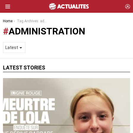
L
Menu
You are here:
Home
Tag Archives: administration
ADMINISTRATION
LATEST STORIES