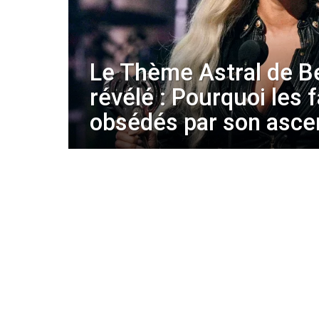
Le Thème Astral de B
révélé : Pourquoi les 
obsédés par son asce