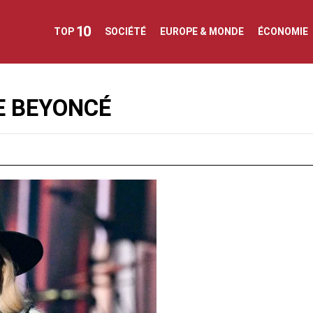
10
TOP
SOCIÉTÉ
EUROPE & MONDE
ÉCONOMIE
E BEYONCÉ