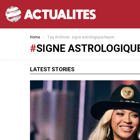
You are here:
Home
Tag Archives: signe astrologique beyoncé
SIGNE ASTROLOGIQU
LATEST STORIES