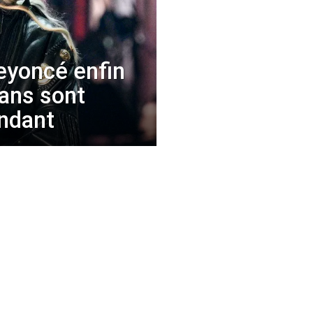
eyoncé enfin
fans sont
ndant