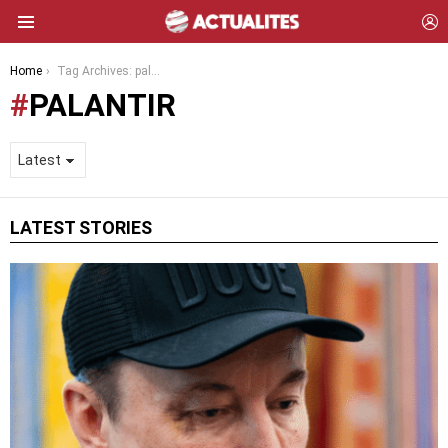
L
Menu
You are here:
Home
Tag Archives: palantir
PALANTIR
LATEST STORIES