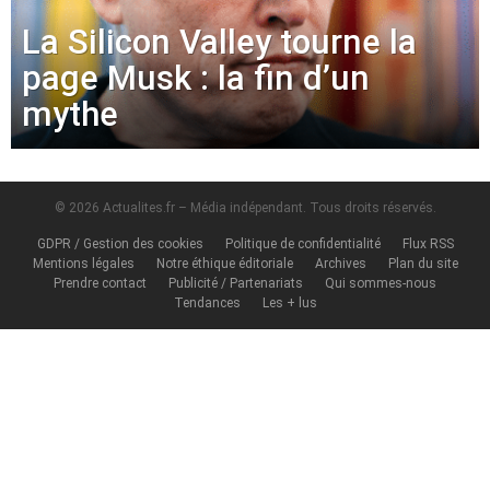
La Silicon Valley tourne la
page Musk : la fin d’un
mythe
© 2026 Actualites.fr – Média indépendant. Tous droits réservés.
GDPR / Gestion des cookies
Politique de confidentialité
Flux RSS
Mentions légales
Notre éthique éditoriale
Archives
Plan du site
Prendre contact
Publicité / Partenariats
Qui sommes-nous
Tendances
Les + lus