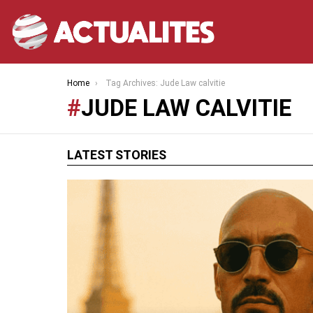
You are here:
Home
Tag Archives: Jude Law calvitie
JUDE LAW CALVITIE
LATEST STORIES