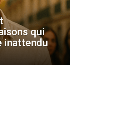
t
aisons qui
e inattendu